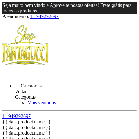
Seja muito bem vindo e Aproveite nossas ofertas! Frete grátis para
todos os produtos
Atendimento:
11 949292697
Categorias
Voltar
Categorias
Mais vendidos
11 949292697
{{ data.product.name }}
{{ data.product.name }}
{{ data.product.name }}
{{ data.product.name }}